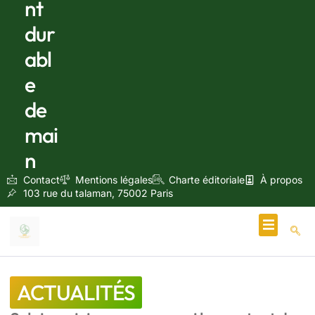
nt
dur
abl
e
de
mai
n
Contact
Mentions légales
Charte éditoriale
À propos
103 rue du talaman, 75002 Paris
Écologie & Énergie
ACTUALITÉS