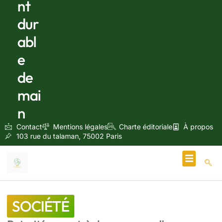
nt
dur
abl
e
de
mai
n
Contact
Mentions légales
Charte éditoriale
À propos
103 rue du talaman, 75002 Paris
Écologie & Énergie
SOCIÉTÉ