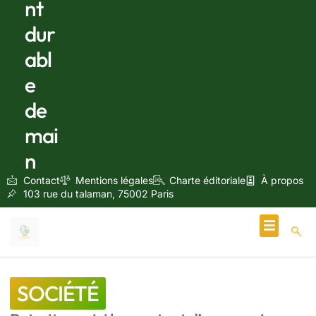
nt
dur
abl
e
de
mai
n
Contact
Mentions légales
Charte éditoriale
À propos
103 rue du talaman, 75002 Paris
Écologie & Énergie
SOCIÉTÉ