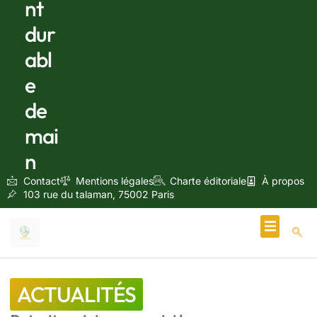
nt
dur
abl
e
de
mai
n
Contact
Mentions légales
Charte éditoriale
À propos
103 rue du talaman, 75002 Paris
Écologie & Énergie
ACTUALITÉS