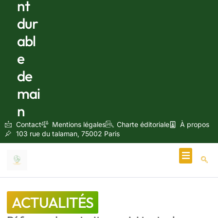
nt
dur
abl
e
de
mai
n
Contact
Mentions légales
Charte éditoriale
À propos
103 rue du talaman, 75002 Paris
Écologie & Énergie
ACTUALITÉS