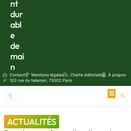
nt
dur
abl
e
de
mai
n
Contact
Mentions légales
Charte éditoriale
À propos
103 rue du talaman, 75002 Paris
Écologie & Énergie
ACTUALITÉS