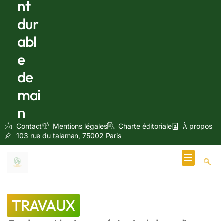
nt
dur
abl
e
de
mai
n
Contact
Mentions légales
Charte éditoriale
À propos
103 rue du talaman, 75002 Paris
Écologie & Énergie
TRAVAUX