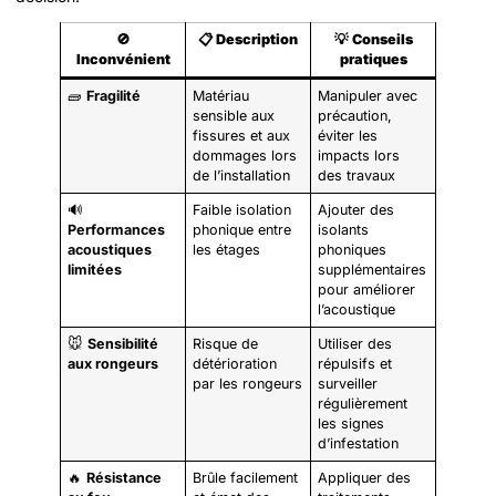
🚫
📋
Description
💡
Conseils
Inconvénient
pratiques
🧱
Fragilité
Matériau
Manipuler avec
sensible aux
précaution,
fissures et aux
éviter les
dommages lors
impacts lors
de l’installation
des travaux
🔊
Faible isolation
Ajouter des
Performances
phonique entre
isolants
acoustiques
les étages
phoniques
limitées
supplémentaires
pour améliorer
l’acoustique
🐭
Sensibilité
Risque de
Utiliser des
aux rongeurs
détérioration
répulsifs et
par les rongeurs
surveiller
régulièrement
les signes
d’infestation
🔥
Résistance
Brûle facilement
Appliquer des