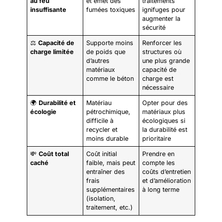
au feu
et émet des
traitements
insuffisante
fumées toxiques
ignifuges pour
augmenter la
sécurité
⚖️
Capacité de
Supporte moins
Renforcer les
charge limitée
de poids que
structures où
d’autres
une plus grande
matériaux
capacité de
comme le béton
charge est
nécessaire
🌍
Durabilité et
Matériau
Opter pour des
écologie
pétrochimique,
matériaux plus
difficile à
écologiques si
recycler et
la durabilité est
moins durable
prioritaire
💸
Coût total
Coût initial
Prendre en
caché
faible, mais peut
compte les
entraîner des
coûts d’entretien
frais
et d’amélioration
supplémentaires
à long terme
(isolation,
traitement, etc.)