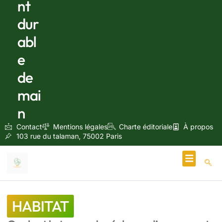
nt
dur
abl
e
de
mai
n
Contact
Mentions légales
Charte éditoriale
À propos
103 rue du talaman, 75002 Paris
Écologie & Énergie
HABITAT