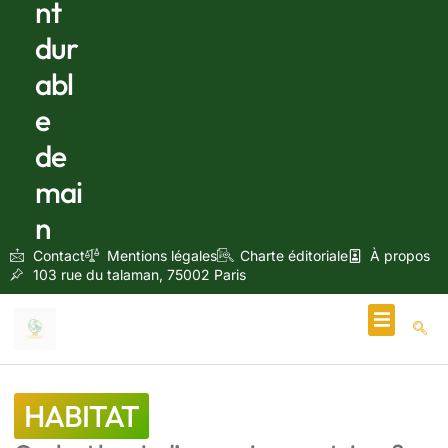
nt
dur
abl
e
de
mai
n
Contact
Mentions légales
Charte éditoriale
À propos
103 rue du talaman, 75002 Paris
Écologie & Énergie
HABITAT