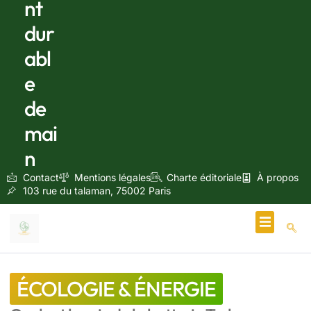
nt
dur
abl
e
de
mai
n
Contact
Mentions légales
Charte éditoriale
À propos
103 rue du talaman, 75002 Paris
Écologie & Énergie
ÉCOLOGIE & ÉNERGIE