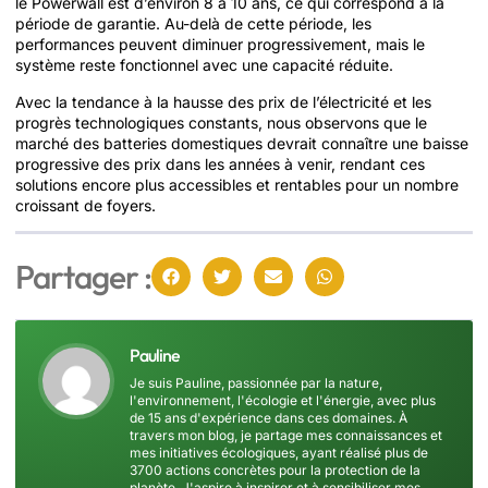
le Powerwall est d’environ 8 à 10 ans, ce qui correspond à la
période de garantie. Au-delà de cette période, les
performances peuvent diminuer progressivement, mais le
système reste fonctionnel avec une capacité réduite.
Avec la tendance à la hausse des prix de l’électricité et les
progrès technologiques constants, nous observons que le
marché des batteries domestiques devrait connaître une baisse
progressive des prix dans les années à venir, rendant ces
solutions encore plus accessibles et rentables pour un nombre
croissant de foyers.
Partager :
Pauline
Je suis Pauline, passionnée par la nature,
l'environnement, l'écologie et l'énergie, avec plus
de 15 ans d'expérience dans ces domaines. À
travers mon blog, je partage mes connaissances et
mes initiatives écologiques, ayant réalisé plus de
3700 actions concrètes pour la protection de la
planète. J'aspire à inspirer et à sensibiliser mes