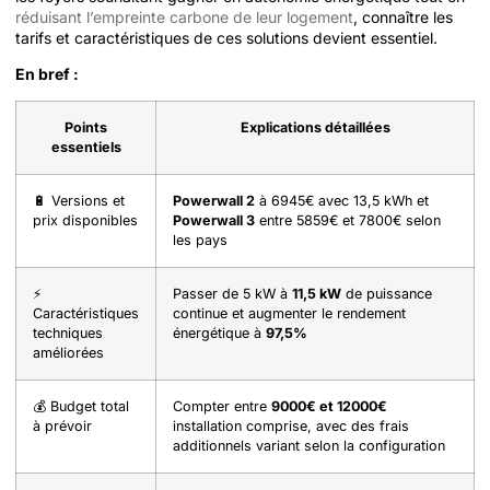
réduisant l’empreinte carbone de leur logement
, connaître les
tarifs et caractéristiques de ces solutions devient essentiel.
En bref :
Points
Explications détaillées
essentiels
🔋 Versions et
Powerwall 2
à 6945€ avec 13,5 kWh et
prix disponibles
Powerwall 3
entre 5859€ et 7800€ selon
les pays
⚡
Passer de 5 kW à
11,5 kW
de puissance
Caractéristiques
continue et augmenter le rendement
techniques
énergétique à
97,5%
améliorées
💰 Budget total
Compter entre
9000€ et 12000€
à prévoir
installation comprise, avec des frais
additionnels variant selon la configuration