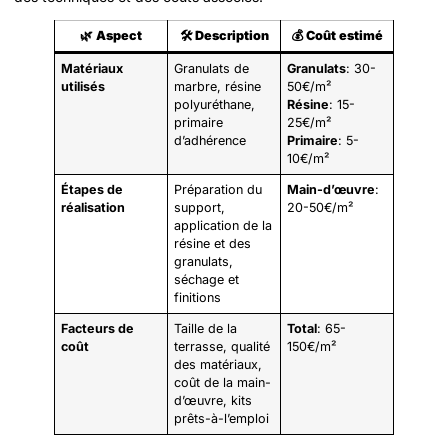
🌿
Aspect
🛠️
Description
💰
Coût estimé
Matériaux
Granulats de
Granulats
: 30-
utilisés
marbre, résine
50€/m²
polyuréthane,
Résine
: 15-
primaire
25€/m²
d’adhérence
Primaire
: 5-
10€/m²
Étapes de
Préparation du
Main-d’œuvre
:
réalisation
support,
20-50€/m²
application de la
résine et des
granulats,
séchage et
finitions
Facteurs de
Taille de la
Total
: 65-
coût
terrasse, qualité
150€/m²
des matériaux,
coût de la main-
d’œuvre, kits
prêts-à-l’emploi