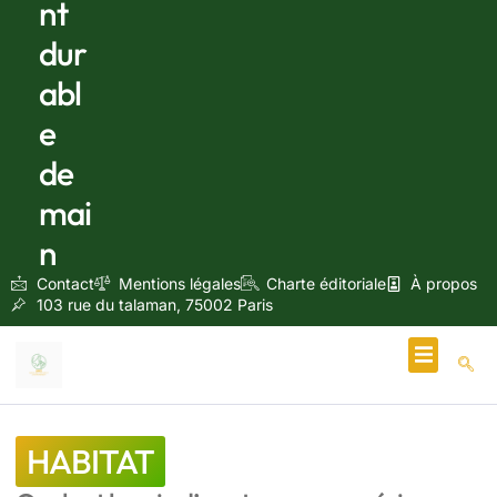
nt
dur
abl
e
de
mai
n
Contact
Mentions légales
Charte éditoriale
À propos
103 rue du talaman, 75002 Paris
Écologie & Énergie
HABITAT