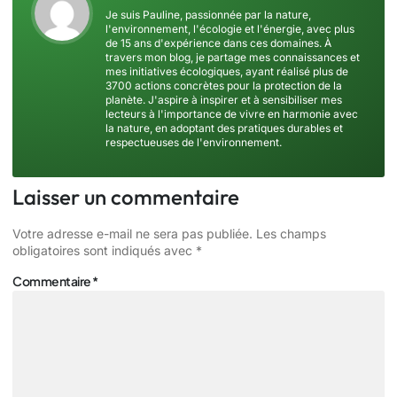
Je suis Pauline, passionnée par la nature,
l'environnement, l'écologie et l'énergie, avec plus
de 15 ans d'expérience dans ces domaines. À
travers mon blog, je partage mes connaissances et
mes initiatives écologiques, ayant réalisé plus de
3700 actions concrètes pour la protection de la
planète. J'aspire à inspirer et à sensibiliser mes
lecteurs à l'importance de vivre en harmonie avec
la nature, en adoptant des pratiques durables et
respectueuses de l'environnement.
Laisser un commentaire
Votre adresse e-mail ne sera pas publiée.
Les champs
obligatoires sont indiqués avec
*
Commentaire
*