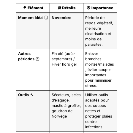
🌳
Élément
🛠️
Détails
🌟
Importance
Moment idéal
🗓️
Novembre
Période de
repos végétatif,
meilleure
cicatrisation et
moins de
parasites.
Autres
Fin été (août-
Enlever
périodes
🕒
septembre) /
branches
Hiver hors gel
mortes/malades
, éviter coupes
importantes
pour minimiser
stress.
Outils
🔧
Sécateurs, scies
Utiliser outils
d’élagage,
adaptés pour
mastic à greffer,
des coupes
goudron de
nettes et
Norvège
protéger plaies
contre
infections.