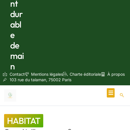
nt
dur
abl
e
de
mai
n
Contact
Mentions légales
Charte éditoriale
À propos
103 rue du talaman, 75002 Paris
Écologie & Énergie
HABITAT