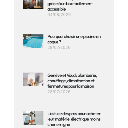
grâce à un box facilement
accessible
04/08/2026
Pourquoi choisir une piscine en
coque ?
29/07/2026
Genève et Vaud : plomberie,
chauffage, climatisation et
fermetures pour la maison
28/07/2026
L’astuce des pros pour acheter
leur matériel électrique moins
cher en ligne