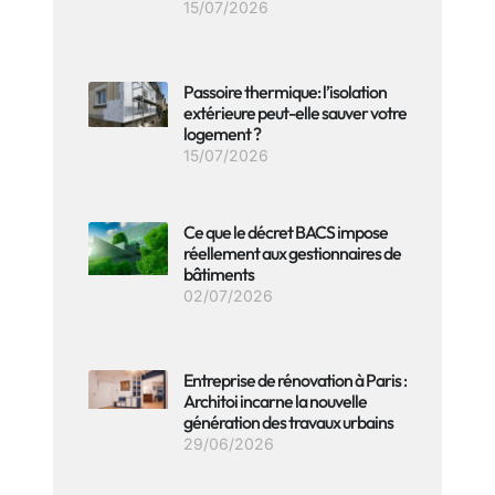
15/07/2026
Passoire thermique: l’isolation
extérieure peut-elle sauver votre
logement ?
15/07/2026
Ce que le décret BACS impose
réellement aux gestionnaires de
bâtiments
02/07/2026
Entreprise de rénovation à Paris :
Architoi incarne la nouvelle
génération des travaux urbains
29/06/2026