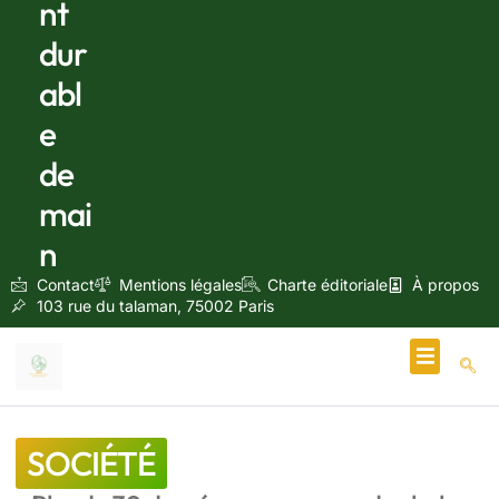
nt
dur
abl
e
de
mai
n
Contact
Mentions légales
Charte éditoriale
À propos
103 rue du talaman, 75002 Paris
Écologie & Énergie
SOCIÉTÉ