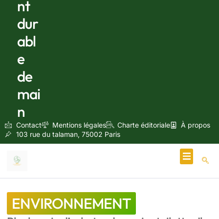
nt
dur
abl
e
de
mai
n
Contact
Mentions légales
Charte éditoriale
À propos
103 rue du talaman, 75002 Paris
Écologie & Énergie
ENVIRONNEMENT