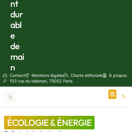
nt
dur
abl
e
de
mai
n
Contact
Mentions légales
Charte éditoriale
À propos
103 rue du talaman, 75002 Paris
Écologie & Énergie
ÉCOLOGIE & ÉNERGIE