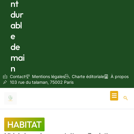
nt
dur
abl
e
de
mai
n
Contact
Mentions légales
Charte éditoriale
À propos
103 rue du talaman, 75002 Paris
Écologie & Énergie
HABITAT