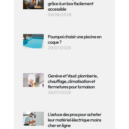
grâce à un box facilement
accessible
04/08/2026
Pourquoi choisir une piscine en
coque ?
29/07/2026
Genève et Vaud : plomberie,
chauffage, climatisation et
fermetures pour la maison
28/07/2026
L’astuce des pros pour acheter
leur matériel électrique moins
cher en ligne