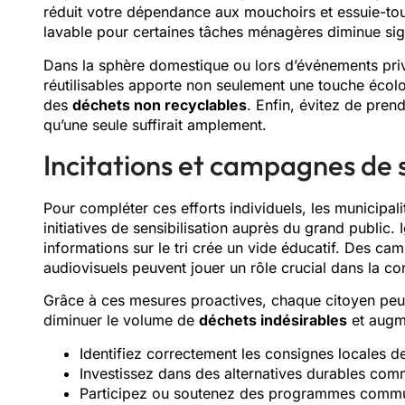
réduit votre dépendance aux mouchoirs et essuie-tout
lavable pour certaines tâches ménagères diminue si
Dans la sphère domestique ou lors d’événements priv
réutilisables apporte non seulement une touche écol
des
déchets non recyclables
. Enfin, évitez de pren
qu’une seule suffirait amplement.
Incitations et campagnes de s
Pour compléter ces efforts individuels, les municipali
initiatives de sensibilisation auprès du grand public.
informations sur le tri crée un vide éducatif. Des cam
audiovisuels peuvent jouer un rôle crucial dans la c
Grâce à ces mesures proactives, chaque citoyen peut
diminuer le volume de
déchets indésirables
et augme
Identifiez correctement les consignes locales de 
Investissez dans des alternatives durables comme
Participez ou soutenez des programmes communau