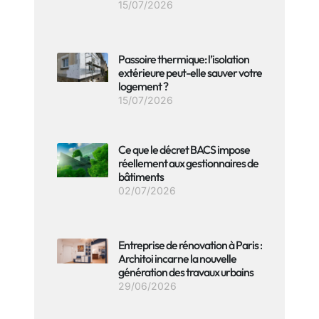
15/07/2026
Passoire thermique: l’isolation
extérieure peut-elle sauver votre
logement ?
15/07/2026
Ce que le décret BACS impose
réellement aux gestionnaires de
bâtiments
02/07/2026
Entreprise de rénovation à Paris :
Architoi incarne la nouvelle
génération des travaux urbains
29/06/2026