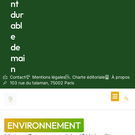
nt
dur
abl
e
de
mai
n
Contact
Mentions légales
Charte éditoriale
À propos
103 rue du talaman, 75002 Paris
Écologie & Énergie
ENVIRONNEMENT