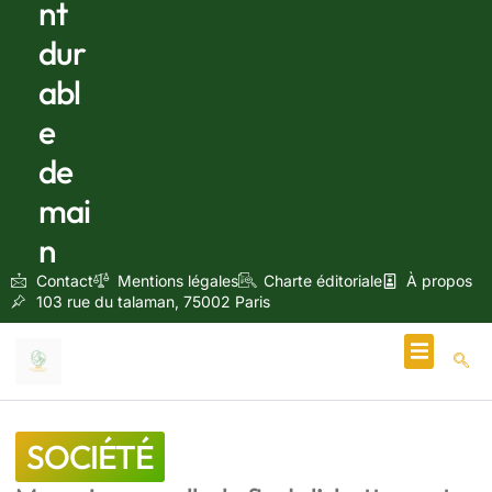
nt
dur
abl
e
de
mai
n
Contact
Mentions légales
Charte éditoriale
À propos
103 rue du talaman, 75002 Paris
Écologie & Énergie
SOCIÉTÉ