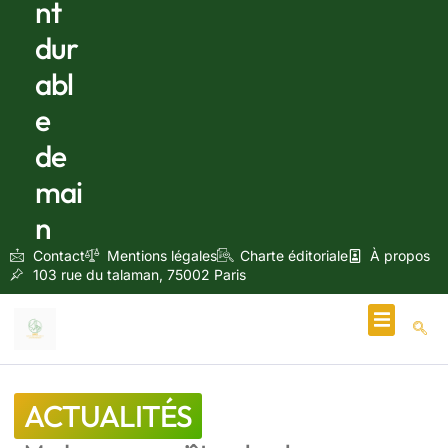
nt
dur
abl
e
de
mai
n
Contact
Mentions légales
Charte éditoriale
À propos
103 rue du talaman, 75002 Paris
Écologie & Énergie
ACTUALITÉS