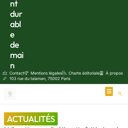
nt
dur
abl
e
de
mai
n
Contact
Mentions légales
Charte éditoriale
À propos
103 rue du talaman, 75002 Paris
Écologie & Énergie
ACTUALITÉS