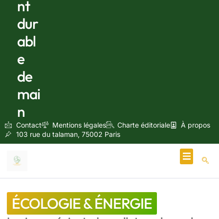
nt
dur
abl
e
de
mai
n
Contact
Mentions légales
Charte éditoriale
À propos
103 rue du talaman, 75002 Paris
Écologie & Énergie
ÉCOLOGIE & ÉNERGIE