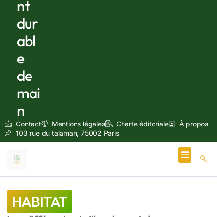
nt
dur
abl
e
de
mai
n
Contact
Mentions légales
Charte éditoriale
À propos
103 rue du talaman, 75002 Paris
Écologie & Énergie
HABITAT