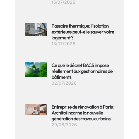
15/07/2026
Passoire thermique: l’isolation
extérieure peut-elle sauver votre
logement ?
15/07/2026
Ce que le décret BACS impose
réellement aux gestionnaires de
bâtiments
02/07/2026
Entreprise de rénovation à Paris :
Architoi incarne la nouvelle
génération des travaux urbains
29/06/2026