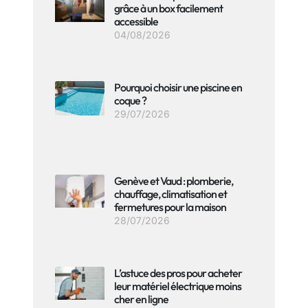
grâce à un box facilement
accessible
04/08/2026
Pourquoi choisir une piscine en
coque ?
29/07/2026
Genève et Vaud : plomberie,
chauffage, climatisation et
fermetures pour la maison
28/07/2026
L’astuce des pros pour acheter
leur matériel électrique moins
cher en ligne