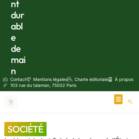
nt
dur
abl
e
de
mai
n
Contact
Mentions légales
Charte éditoriale
À propos
103 rue du talaman, 75002 Paris
Écologie & Énergie
SOCIÉTÉ