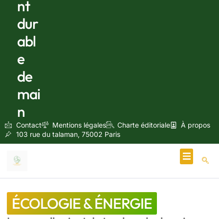
nt
dur
abl
e
de
mai
n
Contact
Mentions légales
Charte éditoriale
À propos
103 rue du talaman, 75002 Paris
Écologie & Énergie
ÉCOLOGIE & ÉNERGIE