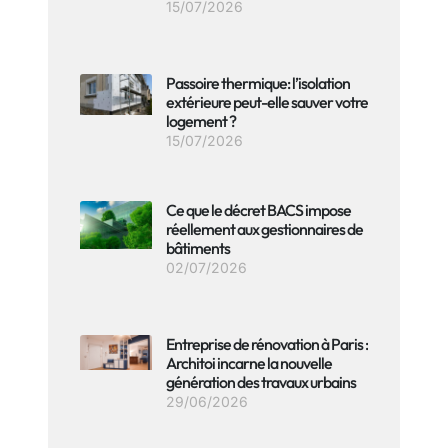
15/07/2026
Passoire thermique: l’isolation
extérieure peut-elle sauver votre
logement ?
15/07/2026
Ce que le décret BACS impose
réellement aux gestionnaires de
bâtiments
02/07/2026
Entreprise de rénovation à Paris :
Architoi incarne la nouvelle
génération des travaux urbains
29/06/2026