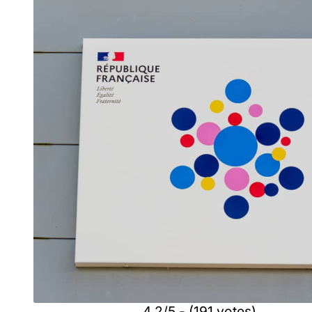
4.2/5 - (191 votes)