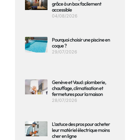
grâce à un box facilement
accessible
04/08/2026
Pourquoi choisir une piscine en
coque ?
29/07/2026
Genève et Vaud : plomberie,
chauffage, climatisation et
fermetures pour la maison
28/07/2026
L’astuce des pros pour acheter
leur matériel électrique moins
cher en ligne