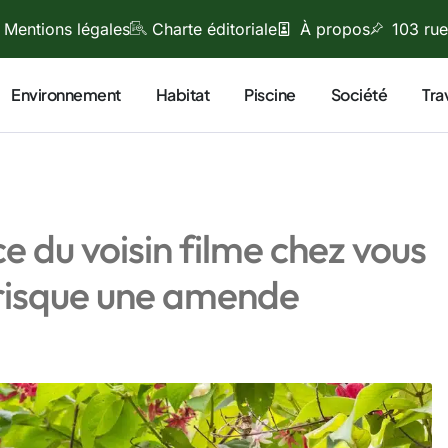
Mentions légales
Charte éditoriale
À propos
103 rue
Environnement
Habitat
Piscine
Société
Tra
e du voisin filme chez vous
(il risque une amende