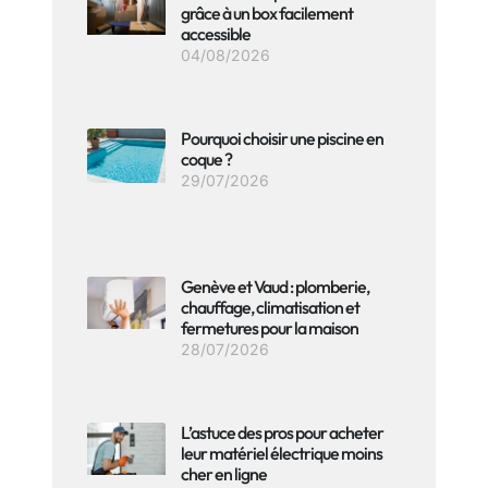
grâce à un box facilement
accessible
04/08/2026
Pourquoi choisir une piscine en
coque ?
29/07/2026
Genève et Vaud : plomberie,
chauffage, climatisation et
fermetures pour la maison
28/07/2026
L’astuce des pros pour acheter
leur matériel électrique moins
cher en ligne