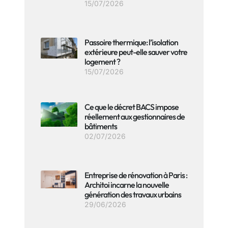
15/07/2026
Passoire thermique: l’isolation
extérieure peut-elle sauver votre
logement ?
15/07/2026
Ce que le décret BACS impose
réellement aux gestionnaires de
bâtiments
02/07/2026
Entreprise de rénovation à Paris :
Architoi incarne la nouvelle
génération des travaux urbains
29/06/2026