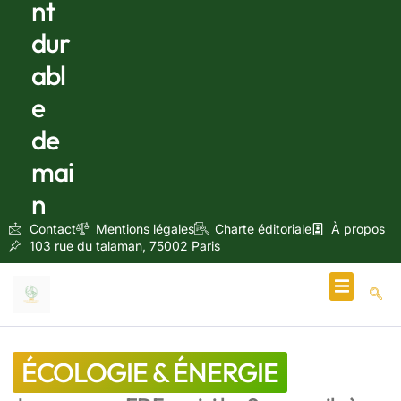
nt
dur
abl
e
de
mai
n
Contact
Mentions légales
Charte éditoriale
À propos
103 rue du talaman, 75002 Paris
Écologie & Énergie
ÉCOLOGIE & ÉNERGIE