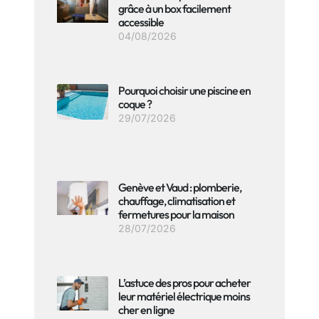
grâce à un box facilement
accessible
04/08/2026
Pourquoi choisir une piscine en
coque ?
29/07/2026
Genève et Vaud : plomberie,
chauffage, climatisation et
fermetures pour la maison
28/07/2026
L’astuce des pros pour acheter
leur matériel électrique moins
cher en ligne