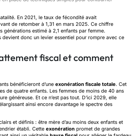
natalité. En 2021, le taux de fécondité avait
vant de retomber à 1,31 en mars 2025. Ce chiffre
es générations estimé à 2,1 enfants par femme.
 devient donc un levier essentiel pour rompre avec ce
battement fiscal et comment
ants bénéficieront d’une
exonération fiscale totale
. Cet
res de quatre enfants. Les femmes de moins de 40 ans
re généreuse. Et ce n’est pas tout. D’ici 2029, elle
largissant ainsi encore davantage le spectre des
clairs et définis : être mère d’au moins deux enfants et
endrier établi. Cette
exonération
promet de grandes
rant ainsi un véritable
havre fiscal
pour alléger le fardeau