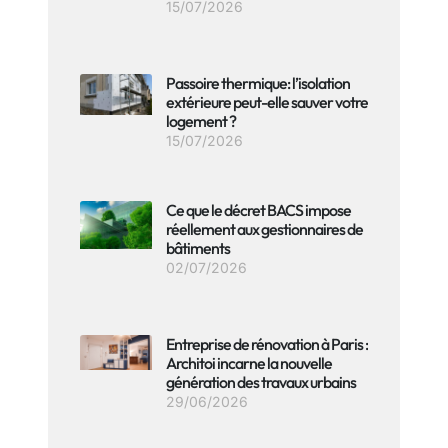
15/07/2026
Passoire thermique: l’isolation
extérieure peut-elle sauver votre
logement ?
15/07/2026
Ce que le décret BACS impose
réellement aux gestionnaires de
bâtiments
02/07/2026
Entreprise de rénovation à Paris :
Architoi incarne la nouvelle
génération des travaux urbains
29/06/2026