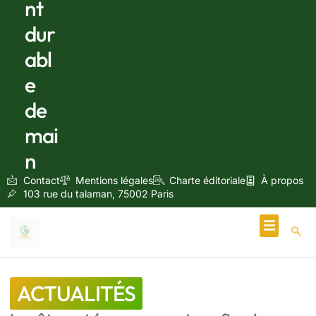
nt
dur
abl
e
de
mai
n
Contact
Mentions légales
Charte éditoriale
À propos
103 rue du talaman, 75002 Paris
Écologie & Énergie
ACTUALITÉS