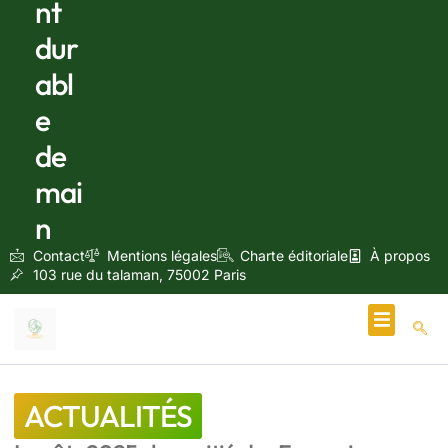
nt
dur
abl
e
de
mai
n
Contact
Mentions légales
Charte éditoriale
À propos
103 rue du talaman, 75002 Paris
Écologie & Énergie
ACTUALITÉS