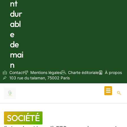
nt
dur
abl
e
de
mai
n
Contact
Mentions légales
Charte éditoriale
À propos
103 rue du talaman, 75002 Paris
Écologie & Énergie
SOCIÉTÉ