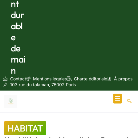
nt
dur
abl
e
de
mai
n
Contact
Mentions légales
Charte éditoriale
À propos
103 rue du talaman, 75002 Paris
Écologie & Énergie
HABITAT