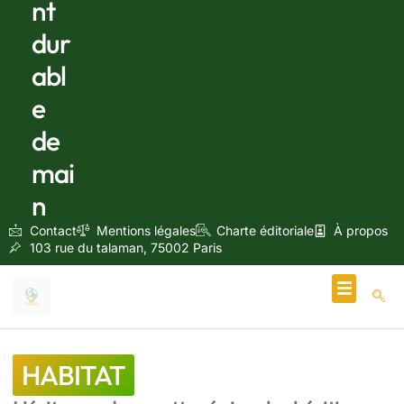
nt
dur
abl
e
de
mai
n
Contact
Mentions légales
Charte éditoriale
À propos
103 rue du talaman, 75002 Paris
Écologie & Énergie
HABITAT