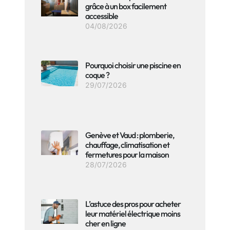
grâce à un box facilement
accessible
04/08/2026
Pourquoi choisir une piscine en
coque ?
29/07/2026
Genève et Vaud : plomberie,
chauffage, climatisation et
fermetures pour la maison
28/07/2026
L’astuce des pros pour acheter
leur matériel électrique moins
cher en ligne