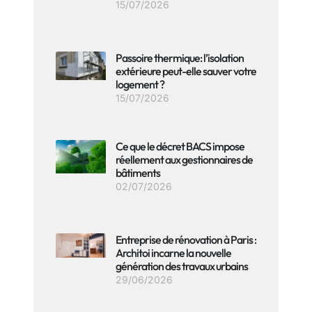
15/07/2026
Passoire thermique: l’isolation
extérieure peut-elle sauver votre
logement ?
15/07/2026
Ce que le décret BACS impose
réellement aux gestionnaires de
bâtiments
02/07/2026
Entreprise de rénovation à Paris :
Architoi incarne la nouvelle
génération des travaux urbains
29/06/2026