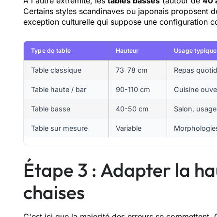
À l'autre extrémité, les
tables basses
(autour de
40 
Certains styles scandinaves ou japonais proposent d
exception culturelle qui suppose une configuration c
Type de table
Hauteur
Usage typique
Table classique
73-78 cm
Repas quotid
Table haute / bar
90-110 cm
Cuisine ouve
Table basse
40-50 cm
Salon, usage
Table sur mesure
Variable
Morphologies
Étape 3 : Adapter la ha
chaises
C'est ici que la majorité des erreurs se commettent. 