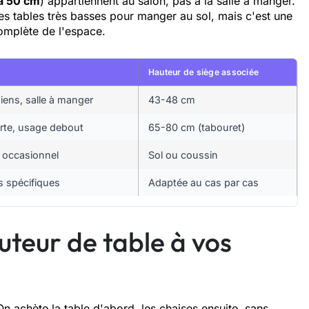
à 50 cm
) appartiennent au salon, pas à la salle à manger.
es tables très basses pour manger au sol, mais c'est une
omplète de l'espace.
Hauteur de siège associée
iens, salle à manger
43-48 cm
rte, usage debout
65-80 cm (tabouret)
 occasionnel
Sol ou coussin
 spécifiques
Adaptée au cas par cas
uteur de table à vos
On achète la table d'abord, les chaises ensuite, sans