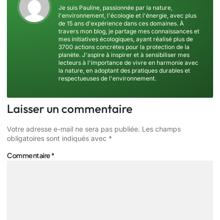
Je suis Pauline, passionnée par la nature,
l'environnement, l'écologie et l'énergie, avec plus
de 15 ans d'expérience dans ces domaines. À
travers mon blog, je partage mes connaissances et
mes initiatives écologiques, ayant réalisé plus de
3700 actions concrètes pour la protection de la
planète. J'aspire à inspirer et à sensibiliser mes
lecteurs à l'importance de vivre en harmonie avec
la nature, en adoptant des pratiques durables et
respectueuses de l'environnement.
Laisser un commentaire
Votre adresse e-mail ne sera pas publiée.
Les champs
obligatoires sont indiqués avec
*
Commentaire
*