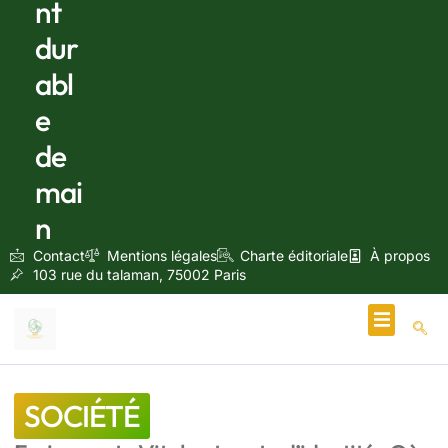
nt
dur
abl
e
de
mai
n
Contact
Mentions légales
Charte éditoriale
À propos
103 rue du talaman, 75002 Paris
Écologie & Énergie
SOCIÉTÉ