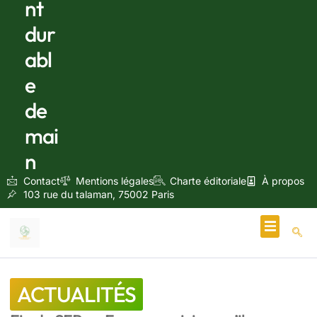
nt
dur
abl
e
de
mai
n
Contact
Mentions légales
Charte éditoriale
À propos
103 rue du talaman, 75002 Paris
Écologie & Énergie
ACTUALITÉS