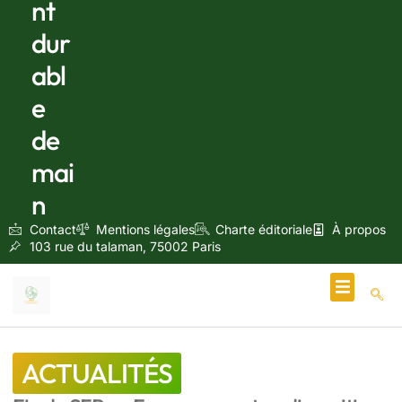
nt
dur
abl
e
de
mai
n
Contact
Mentions légales
Charte éditoriale
À propos
103 rue du talaman, 75002 Paris
Écologie & Énergie
ACTUALITÉS