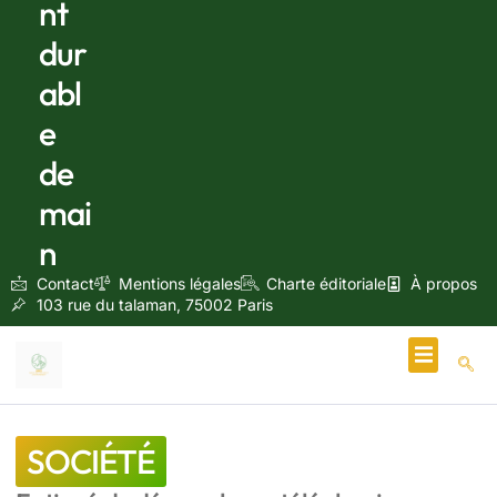
nt
dur
abl
e
de
mai
n
Contact
Mentions légales
Charte éditoriale
À propos
103 rue du talaman, 75002 Paris
Écologie & Énergie
SOCIÉTÉ