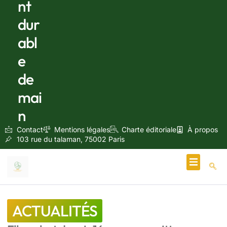
nt
dur
abl
e
de
mai
n
Contact
Mentions légales
Charte éditoriale
À propos
103 rue du talaman, 75002 Paris
Écologie & Énergie
ACTUALITÉS