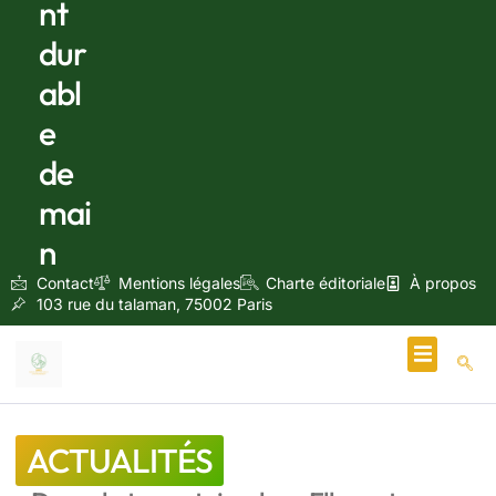
nt
dur
abl
e
de
mai
n
Contact
Mentions légales
Charte éditoriale
À propos
103 rue du talaman, 75002 Paris
Écologie & Énergie
ACTUALITÉS