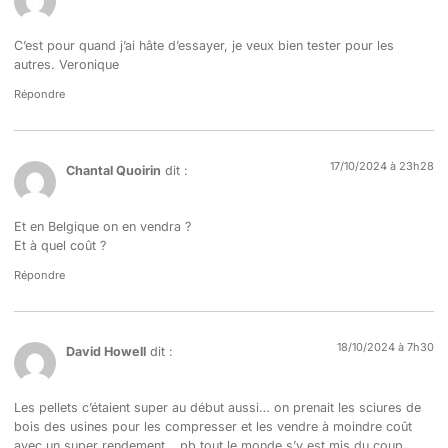
C’est pour quand j’ai hâte d’essayer, je veux bien tester pour les
autres. Veronique
Répondre
17/10/2024 à 23h28
Chantal Quoirin
dit :
Et en Belgique on en vendra ?
Et à quel coût ?
Répondre
18/10/2024 à 7h30
David Howell
dit :
Les pellets c’étaient super au début aussi… on prenait les sciures de
bois des usines pour les compresser et les vendre à moindre coût
avec un super rendement …pb tout le monde s’y est mis du coup