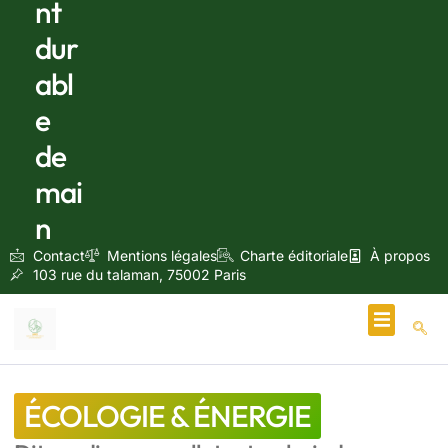
nt
dur
abl
e
de
mai
n
Contact
Mentions légales
Charte éditoriale
À propos
103 rue du talaman, 75002 Paris
Écologie & Énergie
ÉCOLOGIE & ÉNERGIE