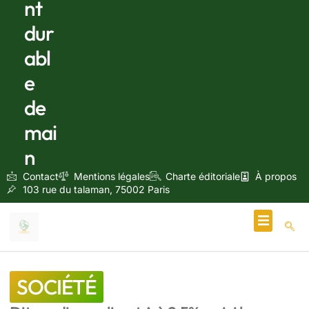
nt
dur
abl
e
de
mai
n
Contact
Mentions légales
Charte éditoriale
À propos
103 rue du talaman, 75002 Paris
Écologie & Énergie
SOCIÉTÉ