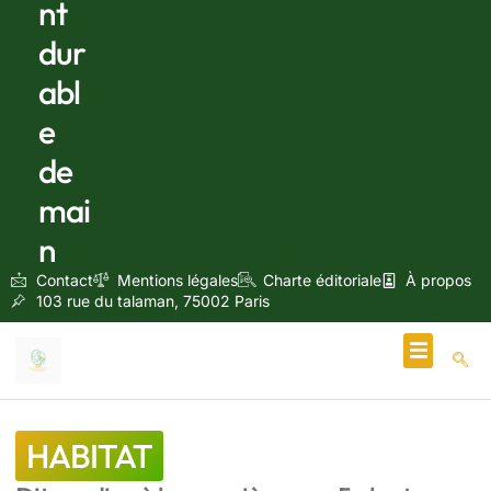
nt
dur
abl
e
de
mai
n
Contact
Mentions légales
Charte éditoriale
À propos
103 rue du talaman, 75002 Paris
Écologie & Énergie
HABITAT