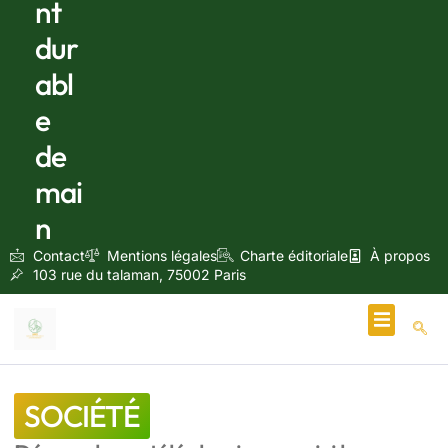
nt
dur
abl
e
de
mai
n
Contact
Mentions légales
Charte éditoriale
À propos
103 rue du talaman, 75002 Paris
Écologie & Énergie
SOCIÉTÉ