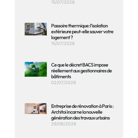
15/07/2026
Passoire thermique: l’isolation
extérieure peut-elle sauver votre
logement ?
15/07/2026
Ce que le décret BACS impose
réellement aux gestionnaires de
bâtiments
02/07/2026
Entreprise de rénovation à Paris :
Architoi incarne la nouvelle
génération des travaux urbains
29/06/2026