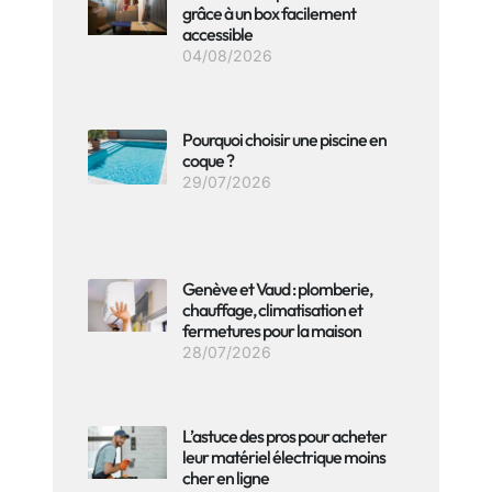
grâce à un box facilement
accessible
04/08/2026
Pourquoi choisir une piscine en
coque ?
29/07/2026
Genève et Vaud : plomberie,
chauffage, climatisation et
fermetures pour la maison
28/07/2026
L’astuce des pros pour acheter
leur matériel électrique moins
cher en ligne