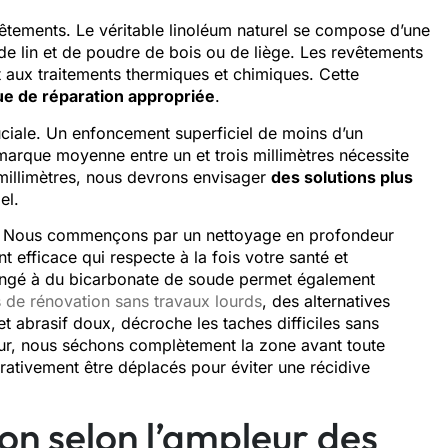
êtements. Le véritable linoléum naturel se compose d’une
 de lin et de poudre de bois ou de liège. Les revêtements
 aux traitements thermiques et chimiques. Cette
ue de réparation appropriée
.
uciale. Un enfoncement superficiel de moins d’un
 marque moyenne entre un et trois millimètres nécessite
s millimètres, nous devrons envisager
des solutions plus
el.
nt. Nous commençons par un nettoyage en profondeur
t efficace qui respecte à la fois votre santé et
langé à du bicarbonate de soude permet également
s de rénovation sans travaux lourds
, des alternatives
t abrasif doux, décroche les taches difficiles sans
eur, nous séchons complètement la zone avant toute
rativement être déplacés pour éviter une récidive
on selon l’ampleur des