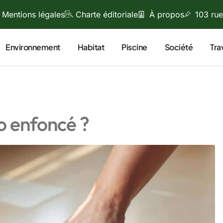
Mentions légales
Charte éditoriale
À propos
103 rue
Environnement
Habitat
Piscine
Société
Tra
o enfoncé ?