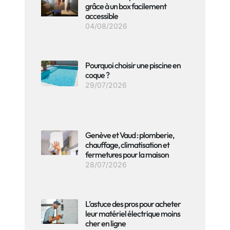
grâce à un box facilement
accessible
04/08/2026
Pourquoi choisir une piscine en
coque ?
29/07/2026
Genève et Vaud : plomberie,
chauffage, climatisation et
fermetures pour la maison
28/07/2026
L’astuce des pros pour acheter
leur matériel électrique moins
cher en ligne