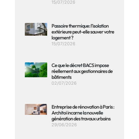
15/07/2026
Passoire thermique: l’isolation
extérieure peut-elle sauver votre
logement ?
15/07/2026
Ce que le décret BACS impose
réellement aux gestionnaires de
bâtiments
02/07/2026
Entreprise de rénovation à Paris :
Architoi incarne la nouvelle
génération des travaux urbains
29/06/2026