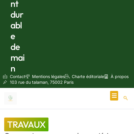
nt
dur
abl
e
de
mai
n
Contact
Mentions légales
Charte éditoriale
À propos
103 rue du talaman, 75002 Paris
Écologie & Énergie
TRAVAUX